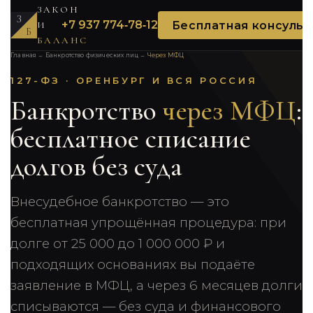
ЗАКОН
З
+7 937 774‑78‑12
Бесплатная консульт
И
Б
БАЛАНС
Главная
→
Банкротство физических лиц
→
Через МФЦ
127-ФЗ · ОРЕНБУРГ И ВСЯ РОССИЯ
Банкротство
через МФЦ
:
бесплатное списание
долгов без суда
Внесудебное банкротство — это
бесплатная упрощённая процедура: при
долге от 25 000 до 1 000 000 ₽ и
подходящих основаниях вы подаёте
заявление в МФЦ, а через 6 месяцев долги
списываются — без суда и финансового